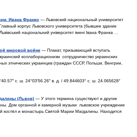
им. Ивана Франко
— Львовский национальный университет
Главный корпус Львовского университета (бывшее здание
Львівський національний університет імені Івана Франка …
рой мировой войне
— Плакат, призывающий вступать
краинский коллаборационизм сотрудничество украинских
ных этнических украинцев (граждан СССР, Польши, Венгрии,
.57″ с. ш. 24°03′56.26″ в. д. / 49.844603° с. ш. 24.065628°
далины (Львов)
— У этого термина существуют и другие
ины. Дом органной и камерной музыки львовское учреждение
ший костёл и монастырь Святой Марии Магдалины. Находится