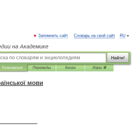
Запомнить сайт
Словарь на свой сайт
RU
едии на Академике
Найти!
Толкования
Переводы
Книги
Игры ⚽
аїнської мови
—————————