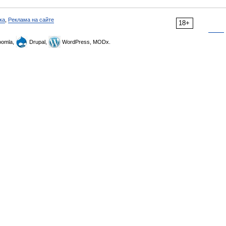
ка
,
Реклама на сайте
18+
omla,
Drupal,
WordPress, MODx.