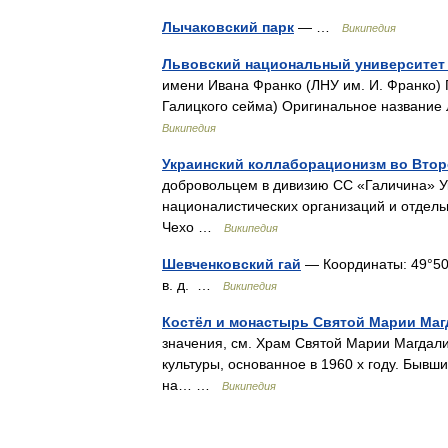
Лычаковский парк
— …
Википедия
Львовский национальный университет 
имени Ивана Франко (ЛНУ им. И. Франко) 
Галицкого сейма) Оригинальное название 
Википедия
Украинский коллаборационизм во Вто
добровольцем в дивизию СС «Галичина» У
националистических организаций и отдель
Чехо …
Википедия
Шевченковский гай
— Координаты: 49°50′40
в. д. …
Википедия
Костёл и монастырь Святой Марии Маг
значения, см. Храм Святой Марии Магдал
культуры, основанное в 1960 х году. Быв
на… …
Википедия