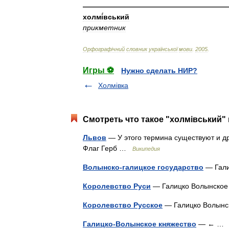
————————————————————
холм
і
́вський
прикметник
Орфограф
і
чний
словник
української
мови
.
2005
.
Игры ⚽
Нужно сделать НИР?
Холмівка
Смотреть что такое "холмівський" 
Львов
— У этого термина существуют и дру
Флаг Герб …
Википедия
Волынско-галицкое государство
— Гали
Королевство Руси
— Галицко Волынское
Королевство Русское
— Галицко Волынс
Галицко-Волынское княжество
— ← 