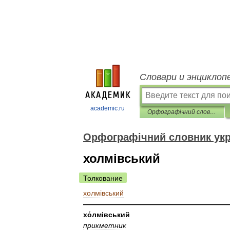
Словари и энциклоп
academic.ru
Орфографічний словник української мови
Орфографічний словник укр
холмівський
Толкование
холм
і
вський
————————————————————
хо́лм
і
вський
прикметник